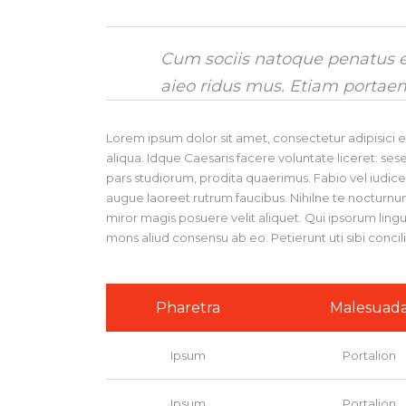
Cum sociis natoque penatus et
aieo ridus mus. Etiam portae
Lorem ipsum dolor sit amet, consectetur adipisici 
aliqua. Idque Caesaris facere voluntate liceret: s
pars studiorum, prodita quaerimus. Fabio vel iudice v
augue laoreet rutrum faucibus. Nihilne te nocturnum 
miror magis posuere velit aliquet. Qui ipsorum lingu
mons aliud consensu ab eo. Petierunt uti sibi concil
Pharetra
Malesuad
Ipsum
Portalion
Ipsum
Portalion