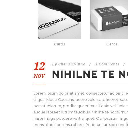
Cards
Cards
12
By
Chemins-inno
/
1 Comments
/
NIHILNE TE
NOV
Lorem ipsum dolor sit amet, consectetur adipisici 
aliqua. Idque Caesaris facere voluntate liceret: s
pars studiorum, prodita quaerimus. Fabio vel iudice v
augue laoreet rutrum faucibus. Nihilne te nocturnum 
miror magis posuere velit aliquet. Qui ipsorum lingu
mons aliud consensu ab eo. Petierunt uti sibi concil