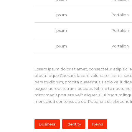
Ipsum
Portalion
Ipsum
Portalion
Ipsum
Portalion
Lorem ipsum dolor sit amet, consectetur adipisici 
aliqua. Idque Caesaris facere voluntate liceret: s
pars studiorum, prodita quaerimus. Fabio vel iudice v
augue laoreet rutrum faucibus. Nihilne te nocturnum 
miror magis posuere velit aliquet. Qui ipsorum lingu
mons aliud consensu ab eo. Petierunt uti sibi concil
Business
identity
News