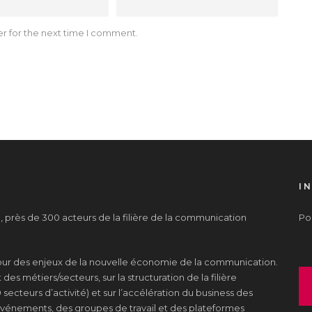
r for the next time I comment.
I
près de 300 acteurs de la filière de la communication
Pou
tour des enjeux de la nouvelle économie de la communication.
es métiers/secteurs, sur la structuration de la filière
 secteurs d’activité) et sur l’accélération du business des
s événements, des groupes de travail et des plateformes