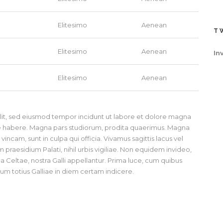
Elitesimo
Aenean
T
Elitesimo
Aenean
In
Elitesimo
Aenean
elit, sed eiusmod tempor incidunt ut labore et dolore magna
ese habere. Magna pars studiorum, prodita quaerimus. Magna
incam, sunt in culpa qui officia. Vivamus sagittis lacus vel
praesidium Palati, nihil urbis vigiliae. Non equidem invideo,
a Celtae, nostra Galli appellantur. Prima luce, cum quibus
ium totius Galliae in diem certam indicere.