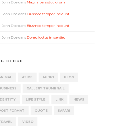
John Doe
dans
Magna pars studiorum
John Doe
dans
Eiusmod tempor incidunt
John Doe
dans
Eiusmod tempor incidunt
John Doe
dans
Donec luctus imperdiet
AG CLOUD
ANIMAL
ASIDE
AUDIO
BLOG
BUSINESS
GALLERY THUMBNAIL
IDENTITY
LIFE STYLE
LINK
NEWS
POST FORMAT
QUOTE
SAFARI
TRAVEL
VIDEO