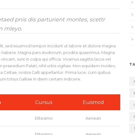
aed pnis dis parturient montes, scettr
m mleyo.
elit, sed eiusmod tempor incidunt ut labore et dolore magna
ese habere. Magna pars studiorum, prodita quaerimus. Magna
incam, sunt in culpa qui officia. Vivamus sagittis lacus vel
T
praesidium Palati, nihil urbis vigiliae. Non equidem invideo,
a Celtae, nostra Galli appellantur. Prima luce, cum quibus
ium totius Galliae in diem certam indicere.
a
Cursus
Euismod
Elitesimo
Aenean
Elitesimo
Aenean