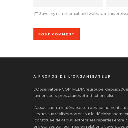
Save my name, email, and website in this browse
A PROPOS DE L’ORGANISATEUR
L’Observatoire COM MEDIA regroupe, depuis 2008, 
(annonceurs, prestataires et institutionnels).
L’association a matérialisé son positionnement au
Les travaux réalisés portent sur le décloisonnement d
(constituée de 41 000 entreprises réparties entre 19
entreprises par leur mise en relation à travers de