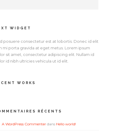
EXT WIDGET
d posuere consectetur est at lobortis. Donec id elit
n mi porta gravida at eget metus. Lorem ipsum
or sit amet, consectetur adipiscing elit. Nullam id
or id nibh ultricies vehicula ut id elit.
ECENT WORKS
OMMENTAIRES RÉCENTS
A WordPress Commenter
dans
Hello world!