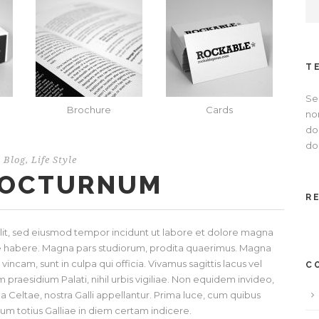
T
Se
Brochure
Cards
no
dol
dol
Blog
,
Life Style
 NOCTURNUM
R
elit, sed eiusmod tempor incidunt ut labore et dolore magna
ese habere. Magna pars studiorum, prodita quaerimus. Magna
incam, sunt in culpa qui officia. Vivamus sagittis lacus vel
C
praesidium Palati, nihil urbis vigiliae. Non equidem invideo,
a Celtae, nostra Galli appellantur. Prima luce, cum quibus
ium totius Galliae in diem certam indicere.