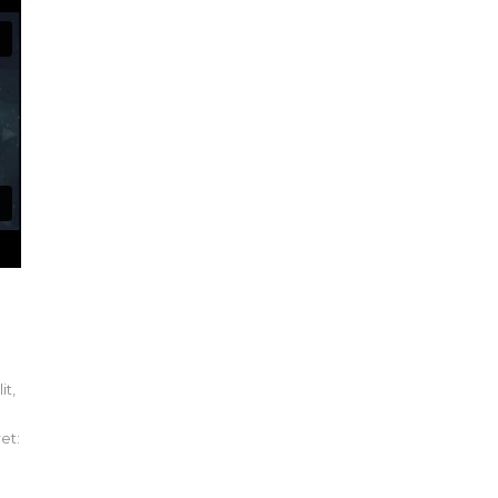
it,
et: