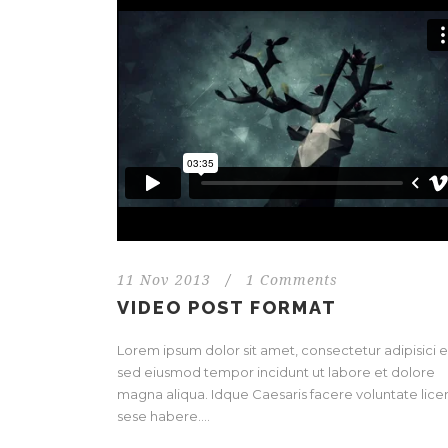
11 Nov 2013
/
1 Comments
VIDEO POST FORMAT
Lorem ipsum dolor sit amet, consectetur adipisici el
sed eiusmod tempor incidunt ut labore et dolore
magna aliqua. Idque Caesaris facere voluntate licer
sese habere....