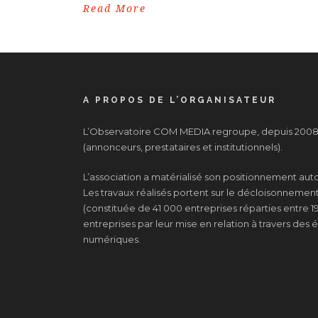
Read More
A PROPOS DE L’ORGANISATEUR
L’Observatoire COM MEDIA regroupe, depuis 2008, 
(annonceurs, prestataires et institutionnels).
L’association a matérialisé son positionnement au
Les travaux réalisés portent sur le décloisonnement d
(constituée de 41 000 entreprises réparties entre 19
entreprises par leur mise en relation à travers de
numériques.