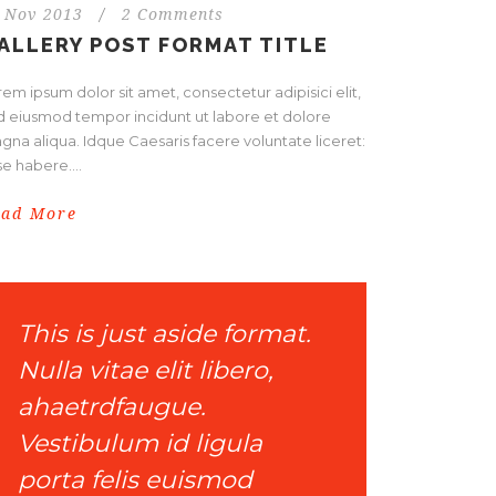
 Nov 2013
/
2 Comments
ALLERY POST FORMAT TITLE
em ipsum dolor sit amet, consectetur adipisici elit,
d eiusmod tempor incidunt ut labore et dolore
gna aliqua. Idque Caesaris facere voluntate liceret:
e habere....
ead More
This is just aside format.
Nulla vitae elit libero,
ahaetrdfaugue.
Vestibulum id ligula
porta felis euismod