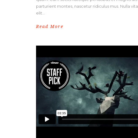
parturient montes, nascetur ridiculus mus. Nulla vit
elit...
Read More