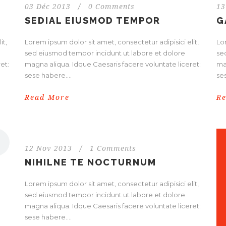
03 Déc 2013
/
0 Comments
13
SEDIAL EIUSMOD TEMPOR
G
it,
Lorem ipsum dolor sit amet, consectetur adipisici elit,
Lor
sed eiusmod tempor incidunt ut labore et dolore
se
et:
magna aliqua. Idque Caesaris facere voluntate liceret:
ma
sese habere....
ses
Read More
R
12 Nov 2013
/
1 Comments
NIHILNE TE NOCTURNUM
Lorem ipsum dolor sit amet, consectetur adipisici elit,
sed eiusmod tempor incidunt ut labore et dolore
magna aliqua. Idque Caesaris facere voluntate liceret:
sese habere....