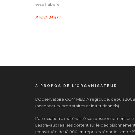
sese habere....
Read More
A PROPOS DE L’ORGANISATEUR
L’Observatoire COM MEDIA regroupe, depuis 2008, 
(annonceurs, prestataires et institutionnels).
L’association a matérialisé son positionnement au
Les travaux réalisés portent sur le décloisonnement d
(constituée de 41 000 entreprises réparties entre 19