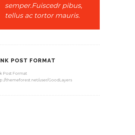
semper.Fuiscedr pibus,
tellus ac tortor mauris.
INK POST FORMAT
nk Post Format
tp://themeforest.net/user/GoodLayers