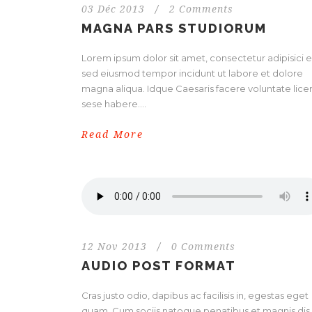
03 Déc 2013
/
2 Comments
MAGNA PARS STUDIORUM
Lorem ipsum dolor sit amet, consectetur adipisici el
sed eiusmod tempor incidunt ut labore et dolore
magna aliqua. Idque Caesaris facere voluntate licer
sese habere....
Read More
12 Nov 2013
/
0 Comments
AUDIO POST FORMAT
Cras justo odio, dapibus ac facilisis in, egestas eget
quam. Cum sociis natoque penatibus et magnis dis