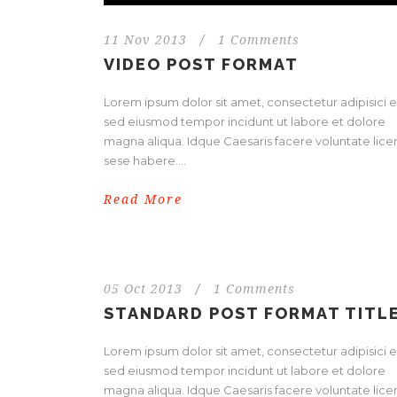
11 Nov 2013
/
1 Comments
VIDEO POST FORMAT
Lorem ipsum dolor sit amet, consectetur adipisici el
sed eiusmod tempor incidunt ut labore et dolore
magna aliqua. Idque Caesaris facere voluntate licer
sese habere....
Read More
05 Oct 2013
/
1 Comments
STANDARD POST FORMAT TITL
Lorem ipsum dolor sit amet, consectetur adipisici el
sed eiusmod tempor incidunt ut labore et dolore
magna aliqua. Idque Caesaris facere voluntate licer