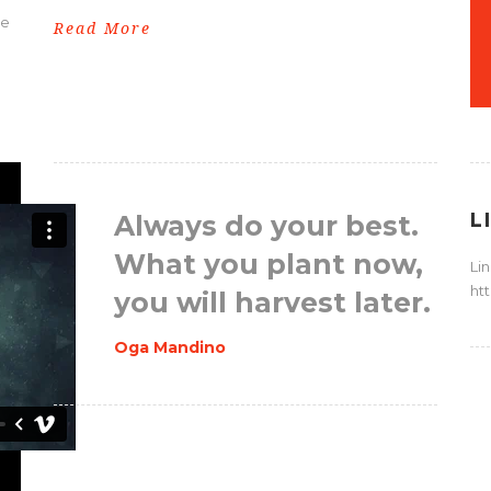
ae
Read More
L
Always do your best.
What you plant now,
Li
ht
you will harvest later.
Oga Mandino