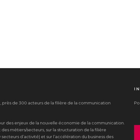
I
près de 300 acteurs de la filière de la communication
Pou
tour des enjeux de la nouvelle économie de la communication.
es métiers/secteurs, sur la structuration de la filière
 secteurs d’activité) et sur l’accélération du business des