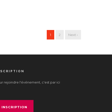
1
2
Next ›
NSCRIPTION
r rejoindre l'événement, c'est par ici
INSCRIPTION