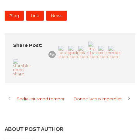
Blog
Link
News
Share Post:
Sedial eiusmod tempor
Donec luctus imperdiet
ABOUT POST AUTHOR