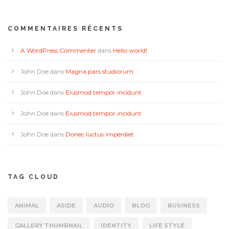
COMMENTAIRES RÉCENTS
A WordPress Commenter
dans
Hello world!
John Doe
dans
Magna pars studiorum
John Doe
dans
Eiusmod tempor incidunt
John Doe
dans
Eiusmod tempor incidunt
John Doe
dans
Donec luctus imperdiet
TAG CLOUD
ANIMAL
ASIDE
AUDIO
BLOG
BUSINESS
GALLERY THUMBNAIL
IDENTITY
LIFE STYLE