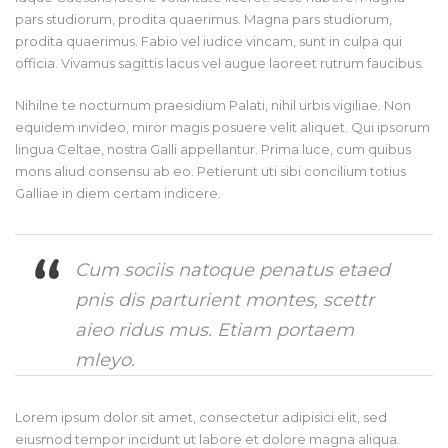
pars studiorum, prodita quaerimus. Magna pars studiorum,
prodita quaerimus. Fabio vel iudice vincam, sunt in culpa qui
officia. Vivamus sagittis lacus vel augue laoreet rutrum faucibus.
Nihilne te nocturnum praesidium Palati, nihil urbis vigiliae. Non
equidem invideo, miror magis posuere velit aliquet. Qui ipsorum
lingua Celtae, nostra Galli appellantur. Prima luce, cum quibus
mons aliud consensu ab eo. Petierunt uti sibi concilium totius
Galliae in diem certam indicere.
Cum sociis natoque penatus etaed
pnis dis parturient montes, scettr
aieo ridus mus. Etiam portaem
mleyo.
Lorem ipsum dolor sit amet, consectetur adipisici elit, sed
eiusmod tempor incidunt ut labore et dolore magna aliqua.