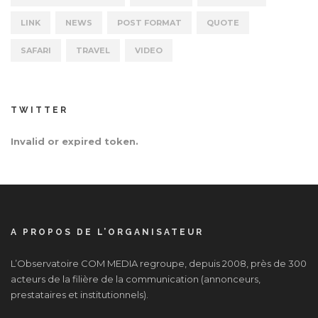
LINK
NEWS
POST FORMAT
QUOTE
SAFARI
TRAVEL
VIDEO
TWITTER
Invalid or expired token.
A PROPOS DE L’ORGANISATEUR
L’Observatoire COM MEDIA regroupe, depuis 2008, près de 300
acteurs de la filière de la communication (annonceurs,
prestataires et institutionnels).