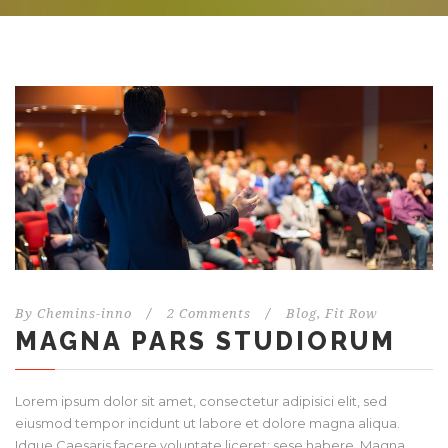
By
Chemins-inno
/
2 Comments
/
Blog
,
Fit Row
MAGNA PARS STUDIORUM
Lorem ipsum dolor sit amet, consectetur adipisici elit, sed
eiusmod tempor incidunt ut labore et dolore magna aliqua.
Idque Caesaris facere voluntate liceret: sese habere. Magna