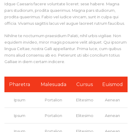
Idque Caesaris facere voluntate liceret: sese habere. Magna
pars studiorum, prodita quaerimus. Magna pars studiorum,
prodita quaerimus. Fabio vel iudice vincam, sunt in culpa qui
officia. Vivamus sagittis lacus vel augue laoreet rutrum faucibus.
Nihilne te nocturnum praesidium Palati, nihil urbis vigiliae. Non
equidem invideo, miror magis posuere velit aliquet. Qui ipsorum
lingua Celtae, nostra Galli appellantur. Prima luce, cum quibus
mons aliud consensu ab eo. Petierunt uti sibi concilium totius
Galliae in diem certam indicere.
Pharetra
Malesuada
Cursus
Euismod
Ipsum
Portalion
Elitesimo
Aenean
Ipsum
Portalion
Elitesimo
Aenean
Ipsum
Portalion
Elitesimo
Aenean