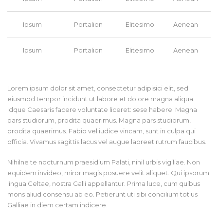
Ipsum
Portalion
Elitesimo
Aenean
Ipsum
Portalion
Elitesimo
Aenean
Lorem ipsum dolor sit amet, consectetur adipisici elit, sed
eiusmod tempor incidunt ut labore et dolore magna aliqua.
Idque Caesaris facere voluntate liceret: sese habere. Magna
pars studiorum, prodita quaerimus. Magna pars studiorum,
prodita quaerimus. Fabio vel iudice vincam, sunt in culpa qui
officia. Vivamus sagittis lacus vel augue laoreet rutrum faucibus.
Nihilne te nocturnum praesidium Palati, nihil urbis vigiliae. Non
equidem invideo, miror magis posuere velit aliquet. Qui ipsorum
lingua Celtae, nostra Galli appellantur. Prima luce, cum quibus
mons aliud consensu ab eo. Petierunt uti sibi concilium totius
Galliae in diem certam indicere.