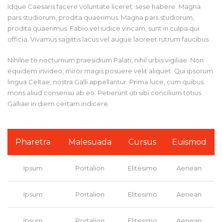
Idque Caesaris facere voluntate liceret: sese habere. Magna
pars studiorum, prodita quaerimus. Magna pars studiorum,
prodita quaerimus. Fabio vel iudice vincam, sunt in culpa qui
officia. Vivamus sagittis lacus vel augue laoreet rutrum faucibus.
Nihilne te nocturnum praesidium Palati, nihil urbis vigiliae. Non
equidem invideo, miror magis posuere velit aliquet. Qui ipsorum
lingua Celtae, nostra Galli appellantur. Prima luce, cum quibus
mons aliud consensu ab eo. Petierunt uti sibi concilium totius
Galliae in diem certam indicere.
Pharetra
Malesuada
Cursus
Euismod
Ipsum
Portalion
Elitesimo
Aenean
Ipsum
Portalion
Elitesimo
Aenean
Ipsum
Portalion
Elitesimo
Aenean