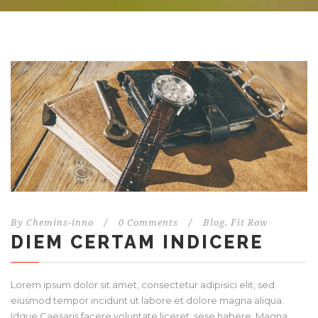
By
Chemins-inno
/
0 Comments
/
Blog
,
Fit Row
DIEM CERTAM INDICERE
Lorem ipsum dolor sit amet, consectetur adipisici elit, sed
eiusmod tempor incidunt ut labore et dolore magna aliqua.
Idque Caesaris facere voluntate liceret: sese habere. Magna