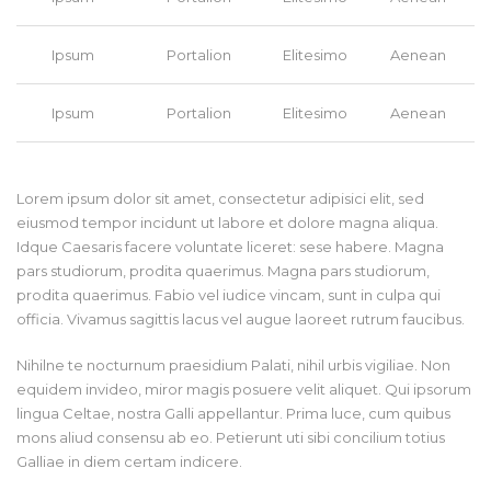
Ipsum
Portalion
Elitesimo
Aenean
Ipsum
Portalion
Elitesimo
Aenean
Lorem ipsum dolor sit amet, consectetur adipisici elit, sed
eiusmod tempor incidunt ut labore et dolore magna aliqua.
Idque Caesaris facere voluntate liceret: sese habere. Magna
pars studiorum, prodita quaerimus. Magna pars studiorum,
prodita quaerimus. Fabio vel iudice vincam, sunt in culpa qui
officia. Vivamus sagittis lacus vel augue laoreet rutrum faucibus.
Nihilne te nocturnum praesidium Palati, nihil urbis vigiliae. Non
equidem invideo, miror magis posuere velit aliquet. Qui ipsorum
lingua Celtae, nostra Galli appellantur. Prima luce, cum quibus
mons aliud consensu ab eo. Petierunt uti sibi concilium totius
Galliae in diem certam indicere.