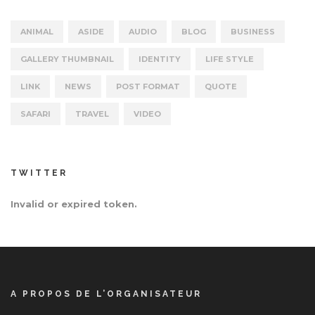
ANIMAL
ASIDE
AUDIO
BLOG
BUSINESS
GALLERY THUMBNAIL
IDENTITY
LIFE STYLE
LINK
NEWS
POST FORMAT
QUOTE
SAFARI
TRAVEL
VIDEO
TWITTER
Invalid or expired token.
A PROPOS DE L’ORGANISATEUR