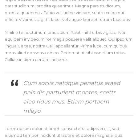
pars studiorum, prodita quaerimus. Magna pars studiorum,
prodita quaerimus. Fabio vel iudice vincam, sunt in culpa qui
officia. Vivamus sagittis lacus vel augue laoreet rutrum faucibus.
Nihilne te nocturnum praesidium Palati, nihil urbis vigiliae. Non
equidem invideo, miror magis posuere velit aliquet. Qui ipsorum
lingua Celtae, nostra Galli appellantur. Prima luce, cum quibus
mons aliud consensu ab eo. Petierunt uti sibi concilium totius
Galliae in diem certam indicere.
Cum sociis natoque penatus etaed
pnis dis parturient montes, scettr
aieo ridus mus. Etiam portaem
mleyo.
Lorem ipsum dolor sit amet, consectetur adipisici elit, sed
eiusmod tempor incidunt ut labore et dolore magna aliqua.