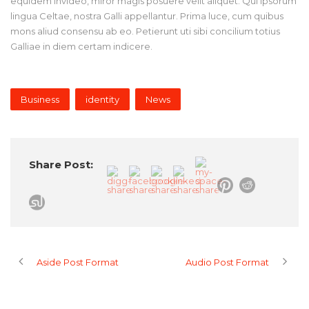
equidem invideo, miror magis posuere velit aliquet. Qui ipsorum
lingua Celtae, nostra Galli appellantur. Prima luce, cum quibus
mons aliud consensu ab eo. Petierunt uti sibi concilium totius
Galliae in diem certam indicere.
Business
identity
News
Share Post:
Aside Post Format
Audio Post Format