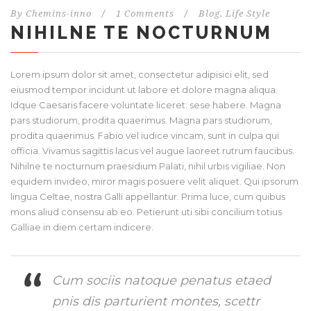
By
Chemins-inno
/
1 Comments
/
Blog
,
Life Style
NIHILNE TE NOCTURNUM
Lorem ipsum dolor sit amet, consectetur adipisici elit, sed
eiusmod tempor incidunt ut labore et dolore magna aliqua.
Idque Caesaris facere voluntate liceret: sese habere. Magna
pars studiorum, prodita quaerimus. Magna pars studiorum,
prodita quaerimus. Fabio vel iudice vincam, sunt in culpa qui
officia. Vivamus sagittis lacus vel augue laoreet rutrum faucibus.
Nihilne te nocturnum praesidium Palati, nihil urbis vigiliae. Non
equidem invideo, miror magis posuere velit aliquet. Qui ipsorum
lingua Celtae, nostra Galli appellantur. Prima luce, cum quibus
mons aliud consensu ab eo. Petierunt uti sibi concilium totius
Galliae in diem certam indicere.
Cum sociis natoque penatus etaed
pnis dis parturient montes, scettr