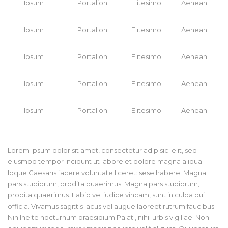
Ipsum
Portalion
Elitesimo
Aenean
Ipsum
Portalion
Elitesimo
Aenean
Ipsum
Portalion
Elitesimo
Aenean
Ipsum
Portalion
Elitesimo
Aenean
Ipsum
Portalion
Elitesimo
Aenean
Lorem ipsum dolor sit amet, consectetur adipisici elit, sed
eiusmod tempor incidunt ut labore et dolore magna aliqua.
Idque Caesaris facere voluntate liceret: sese habere. Magna
pars studiorum, prodita quaerimus. Magna pars studiorum,
prodita quaerimus. Fabio vel iudice vincam, sunt in culpa qui
officia. Vivamus sagittis lacus vel augue laoreet rutrum faucibus.
Nihilne te nocturnum praesidium Palati, nihil urbis vigiliae. Non