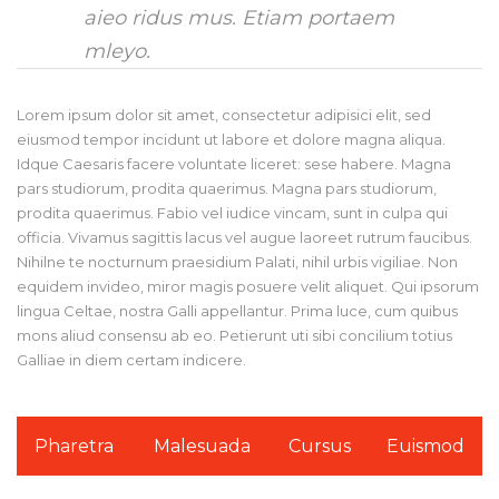
aieo ridus mus. Etiam portaem
mleyo.
Lorem ipsum dolor sit amet, consectetur adipisici elit, sed
eiusmod tempor incidunt ut labore et dolore magna aliqua.
Idque Caesaris facere voluntate liceret: sese habere. Magna
pars studiorum, prodita quaerimus. Magna pars studiorum,
prodita quaerimus. Fabio vel iudice vincam, sunt in culpa qui
officia. Vivamus sagittis lacus vel augue laoreet rutrum faucibus.
Nihilne te nocturnum praesidium Palati, nihil urbis vigiliae. Non
equidem invideo, miror magis posuere velit aliquet. Qui ipsorum
lingua Celtae, nostra Galli appellantur. Prima luce, cum quibus
mons aliud consensu ab eo. Petierunt uti sibi concilium totius
Galliae in diem certam indicere.
Pharetra
Malesuada
Cursus
Euismod