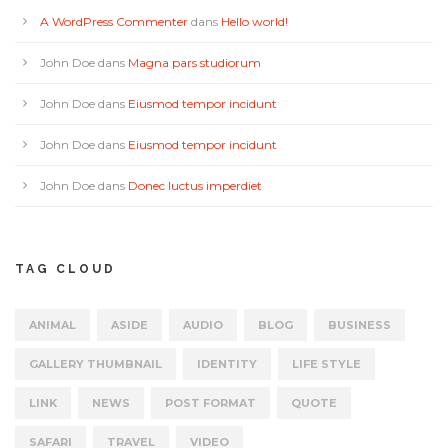
A WordPress Commenter
dans
Hello world!
John Doe
dans
Magna pars studiorum
John Doe
dans
Eiusmod tempor incidunt
John Doe
dans
Eiusmod tempor incidunt
John Doe
dans
Donec luctus imperdiet
TAG CLOUD
ANIMAL
ASIDE
AUDIO
BLOG
BUSINESS
GALLERY THUMBNAIL
IDENTITY
LIFE STYLE
LINK
NEWS
POST FORMAT
QUOTE
SAFARI
TRAVEL
VIDEO