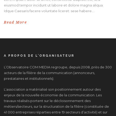
eiusmod tempor incidunt ut labore et dolore magna aliqua.
Idque Caesaris facere voluntate liceret: sese habere....
Read More
A PROPOS DE L’ORGANISATEUR
L’Observatoire COM MEDIA regroupe, depuis 2008, près de 300
acteurs de la filière de la communication (annonceurs,
prestataires et institutionnels).
L’association a matérialisé son positionnement autour des
enjeux de la nouvelle économie de la communication. Les
travaux réalisés portent sur le décloisonnement des
métiers/secteurs, sur la structuration de la filière (constituée de
41 000 entreprises réparties entre 19 secteurs d’activité) et sur