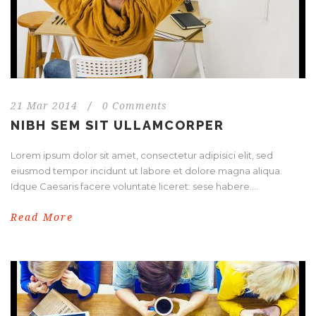
21 Mar 2014
/
0 Comments
NIBH SEM SIT ULLAMCORPER
Lorem ipsum dolor sit amet, consectetur adipisici elit, sed
eiusmod tempor incidunt ut labore et dolore magna aliqua.
Idque Caesaris facere voluntate liceret: sese habere....
Read More