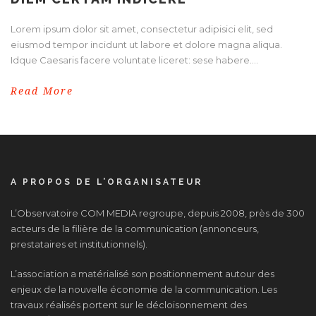
Lorem ipsum dolor sit amet, consectetur adipisici elit, sed
eiusmod tempor incidunt ut labore et dolore magna aliqua.
Idque Caesaris facere voluntate liceret: sese habere....
Read More
A PROPOS DE L’ORGANISATEUR
L’Observatoire COM MEDIA regroupe, depuis 2008, près de 300
acteurs de la filière de la communication (annonceurs,
prestataires et institutionnels).
L’association a matérialisé son positionnement autour des
enjeux de la nouvelle économie de la communication. Les
travaux réalisés portent sur le décloisonnement des