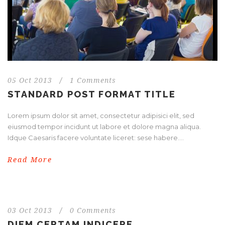
05 Oct 2013
/
1 Comments
STANDARD POST FORMAT TITLE
Lorem ipsum dolor sit amet, consectetur adipisici elit, sed
eiusmod tempor incidunt ut labore et dolore magna aliqua.
Idque Caesaris facere voluntate liceret: sese habere....
Read More
03 Oct 2013
/
0 Comments
DIEM CERTAM INDICERE