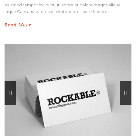
eiusmod tempor incidunt ut labore et dolore magna aliqua.
Idque Caesaris facere voluntate liceret: sese habere....
Read More