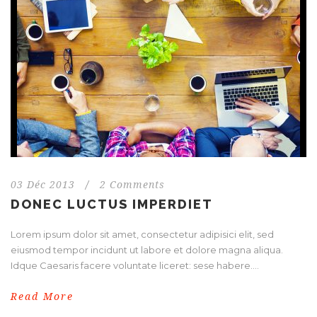
03 Déc 2013
/
2 Comments
DONEC LUCTUS IMPERDIET
Lorem ipsum dolor sit amet, consectetur adipisici elit, sed
eiusmod tempor incidunt ut labore et dolore magna aliqua.
Idque Caesaris facere voluntate liceret: sese habere....
Read More