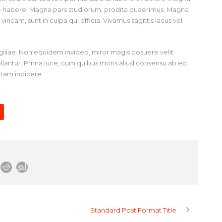
ese habere. Magna pars studiorum, prodita quaerimus. Magna
incam, sunt in culpa qui officia. Vivamus sagittis lacus vel
vigiliae. Non equidem invideo, miror magis posuere velit
pellantur. Prima luce, cum quibus mons aliud consensu ab eo.
ertam indicere.
Standard Post Format Title