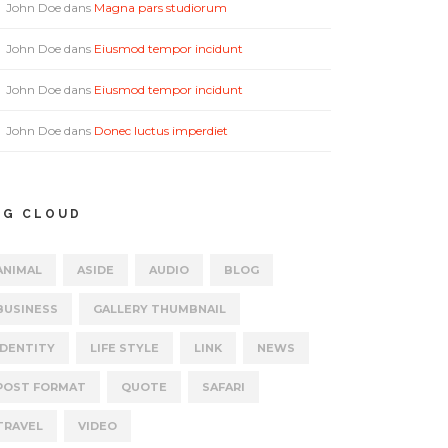
John Doe
dans
Magna pars studiorum
John Doe
dans
Eiusmod tempor incidunt
John Doe
dans
Eiusmod tempor incidunt
John Doe
dans
Donec luctus imperdiet
AG CLOUD
ANIMAL
ASIDE
AUDIO
BLOG
BUSINESS
GALLERY THUMBNAIL
IDENTITY
LIFE STYLE
LINK
NEWS
POST FORMAT
QUOTE
SAFARI
TRAVEL
VIDEO