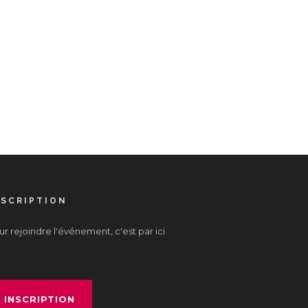
NSCRIPTION
r rejoindre l'événement, c'est par ici
INSCRIPTION