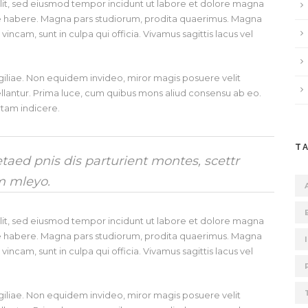
elit, sed eiusmod tempor incidunt ut labore et dolore magna
ese habere. Magna pars studiorum, prodita quaerimus. Magna
incam, sunt in culpa qui officia. Vivamus sagittis lacus vel
vigiliae. Non equidem invideo, miror magis posuere velit
pellantur. Prima luce, cum quibus mons aliud consensu ab eo.
ertam indicere.
T
aed pnis dis parturient montes, scettr
m mleyo.
elit, sed eiusmod tempor incidunt ut labore et dolore magna
ese habere. Magna pars studiorum, prodita quaerimus. Magna
incam, sunt in culpa qui officia. Vivamus sagittis lacus vel
vigiliae. Non equidem invideo, miror magis posuere velit