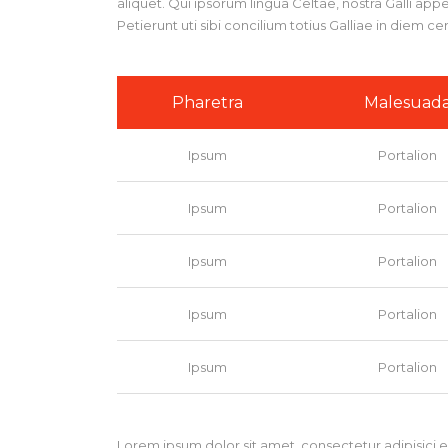
aliquet. Qui ipsorum lingua Celtae, nostra Galli ap
Petierunt uti sibi concilium totius Galliae in diem c
Pharetra
Malesuad
Ipsum
Portalion
Ipsum
Portalion
Ipsum
Portalion
Ipsum
Portalion
Ipsum
Portalion
Lorem ipsum dolor sit amet, consectetur adipisici 