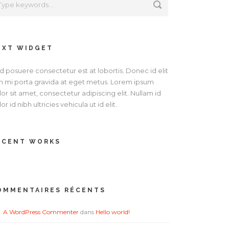
EXT WIDGET
d posuere consectetur est at lobortis. Donec id elit
n mi porta gravida at eget metus. Lorem ipsum
or sit amet, consectetur adipiscing elit. Nullam id
or id nibh ultricies vehicula ut id elit.
ECENT WORKS
OMMENTAIRES RÉCENTS
A WordPress Commenter
dans
Hello world!