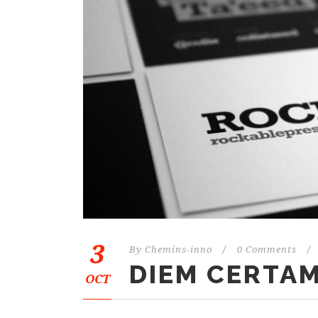
3
By
Chemins-inno
/
0 Comments
/
DIEM CERTAM
OCT