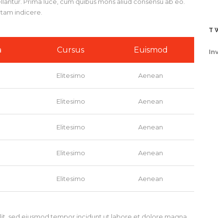
pellantur. Prima luce, cum quibus mons aliud consensu ab eo.
ertam indicere.
T
a
Cursus
Euismod
In
Elitesimo
Aenean
Elitesimo
Aenean
Elitesimo
Aenean
Elitesimo
Aenean
Elitesimo
Aenean
elit, sed eiusmod tempor incidunt ut labore et dolore magna