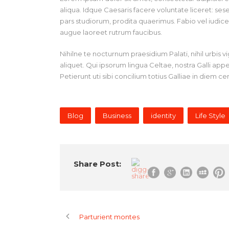
aliqua. Idque Caesaris facere voluntate liceret: s
pars studiorum, prodita quaerimus. Fabio vel iudice v
augue laoreet rutrum faucibus.
Nihilne te nocturnum praesidium Palati, nihil urbis 
aliquet. Qui ipsorum lingua Celtae, nostra Galli ap
Petierunt uti sibi concilium totius Galliae in diem c
Blog
Business
identity
Life Style
Share Post:
Parturient montes