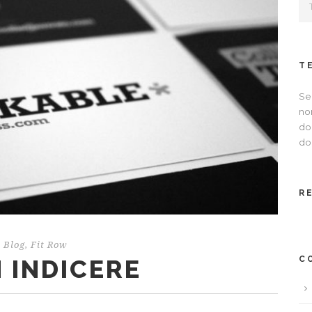
T
Se
no
dol
dol
R
Blog
,
Fit Row
 INDICERE
C