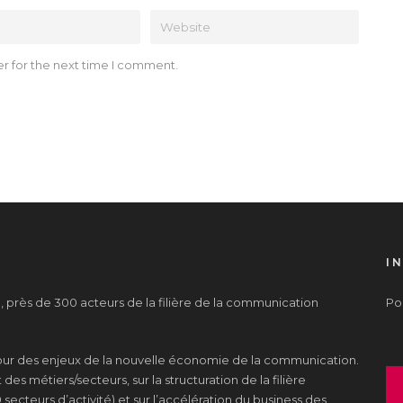
r for the next time I comment.
I
près de 300 acteurs de la filière de la communication
Pou
tour des enjeux de la nouvelle économie de la communication.
es métiers/secteurs, sur la structuration de la filière
 secteurs d’activité) et sur l’accélération du business des