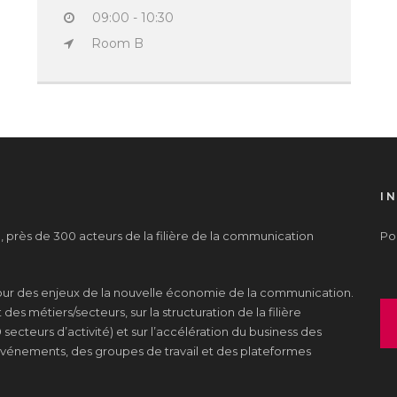
09:00 - 10:30
Room B
I
près de 300 acteurs de la filière de la communication
Pou
tour des enjeux de la nouvelle économie de la communication.
es métiers/secteurs, sur la structuration de la filière
 secteurs d’activité) et sur l’accélération du business des
s événements, des groupes de travail et des plateformes