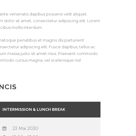
a ante venenatis dapibus posuere velit aliquet.
um dolor sit amet, consectetur adipiscing elit. Lorem
cibus mollis interdum.
s natoque penatibus et magnis dis parturient
sectetur adipiscing elit. Fusce dapibus, tellus ac
um massa justo sit amet risus. Praesent commodo
ommodo cursus magna, vel scelerisque nisl
NCIS
INTERMISSION & LUNCH BREAK
23 Mai 2030