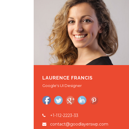
LAURENCE FRANCIS
Google's UI Designer
+1-112-2223-33
contact@goodlayerswp.com