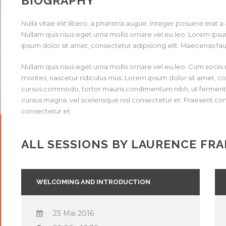
BIOGRAPHY
Nulla vitae elit libero, a pharetra augue. Integer posuere erat 
Nullam quis risus eget urna mollis ornare vel eu leo. Lorem ips
ipsum dolor sit amet, consectetur adipiscing elit. Maecenas fau
Nullam quis risus eget urna mollis ornare vel eu leo. Cum socii
montes, nascetur ridiculus mus. Lorem ipsum dolor sit amet, con
cursus commodo, tortor mauris condimentum nibh, ut ferment
cursus magna, vel scelerisque nisl consectetur et. Praesent c
consectetur et.
ALL SESSIONS BY LAURENCE FRA
WELCOMING AND INTRODUCTION
23 Mai 2016