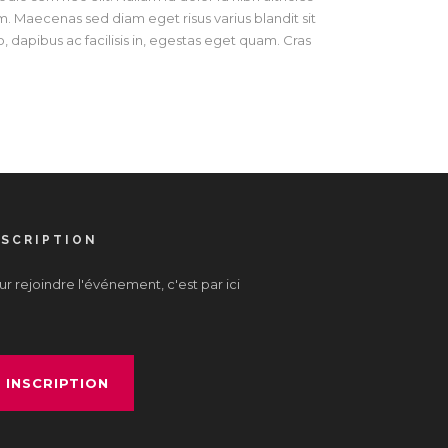
uam. Maecenas sed diam eget risus varius blandit sit
 dapibus ac facilisis in, egestas eget quam. Cras
NSCRIPTION
r rejoindre l'événement, c'est par ici
INSCRIPTION