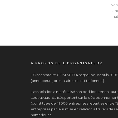
vehi
ame
mat
A PROPOS DE L’ORGANISATEUR
L’Observatoire COM MEDIA regroupe, depuis 2008, 
(annonceurs, prestataires et institutionnels).
L’association a matérialisé son positionnement au
Les travaux réalisés portent sur le décloisonnement d
(constituée de 41 000 entreprises réparties entre 19
entreprises par leur mise en relation à travers de
numériques.