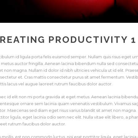
REATING PRODUCTIVITY 1
tibulum id ligula porta felis euismod semper. Nullam quis risus eget ur
 metus auctor fringilla. Aenean lacinia bibendum nulla sed consectetur
t non magna. Nullam id dolor id nibh ultricies vehicula ut id elit. Pr
sectetur et. Cras mattis consectetur purus sit amet fermentum. Vestib
ittis lacus vel augue laoreet rutrum faucibus dolor auctor.
ec id elit non mi porta gravida at eget metus. Aenean lacinia biben
lentesque ornare sem lacinia quam venenatis vestibulum. Vivamus sagit
tor. Maecenas sed diam eget risus varius blandit sit amet non magna. D
titor ligula, eget lacinia odio sem nec elit. Nulla vitae elit libero, a p
reet rutrum faucibus dolor auctor.
 mollis, est non commodo luctus, nisi erat porttitor ligula, eget lacinia 