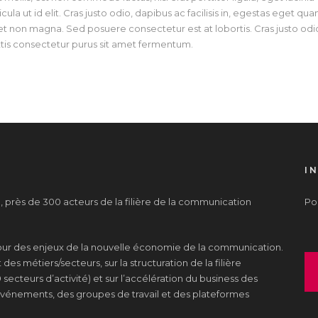
cula ut id elit. Cras justo odio, dapibus ac facilisis in, egestas eget q
t non magna. Sed posuere consectetur est at lobortis. Cras justo odio,
tis consectetur purus sit amet fermentum.
I
près de 300 acteurs de la filière de la communication
Pou
tour des enjeux de la nouvelle économie de la communication.
es métiers/secteurs, sur la structuration de la filière
 secteurs d’activité) et sur l’accélération du business des
s événements, des groupes de travail et des plateformes