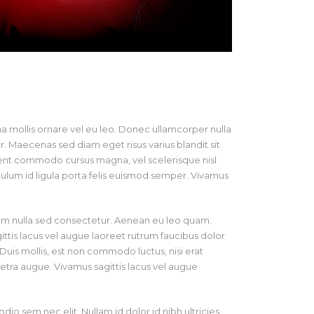
na mollis ornare vel eu leo. Donec ullamcorper nulla
. Maecenas sed diam eget risus varius blandit sit
aesent commodo cursus magna, vel scelerisque nisl
ulum id ligula porta felis euismod semper. Vivamus
dum nulla sed consectetur. Aenean eu leo quam.
tis lacus vel augue laoreet rutrum faucibus dolor
uis mollis, est non commodo luctus, nisi erat
haretra augue. Vivamus sagittis lacus vel augue
odio sem nec elit. Nullam id dolor id nibh ultricies