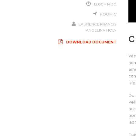
13:00 - 14:30
ROOM C
LAURENCE FRANCIS
ANGELINA HOLY
C
DOWNLOAD DOCUMENT
Ves
non
ame
con
sag
Don
Pel
auc
port
lao
Duis