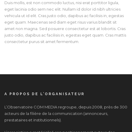
Duis mollis, est non commodo luctus, nisi erat porttitor ligula,
eget lacinia odio sem nec elit. Nullam id dolor id nibh ultricies
vehicula ut id elit. Cras justo odio, dapibus ac facilisis in, egestas
eget quam. Maecenas sed diam eget risus varius blandit sit
amet non magna. Sed posuere consectetur est at lobortis. Cras
justo odio, dapibus ac facilisis in, egestas eget quam. Cras mattis
consectetur purus sit amet fermentum.
A PROPOS DE L’ORGANISATEUR
L’Observatoire COM MEDIA regroupe, depuis 2008, près de 300
acteurs de la filière de la communication (annonceurs,
prestataires et institutionnels).