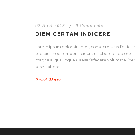
02 Août 2013
/
0 Comments
DIEM CERTAM INDICERE
Lorem ipsum dolor sit amet, consectetur adipisici el
sed eiusmod tempor incidunt ut labore et dolore
magna aliqua. Idque Caesaris facere voluntate licer
sese habere....
Read More