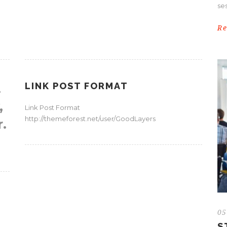
ses
R
LINK POST FORMAT
.
,
Link Post Format
http://themeforest.net/user/GoodLayers
r.
05
S