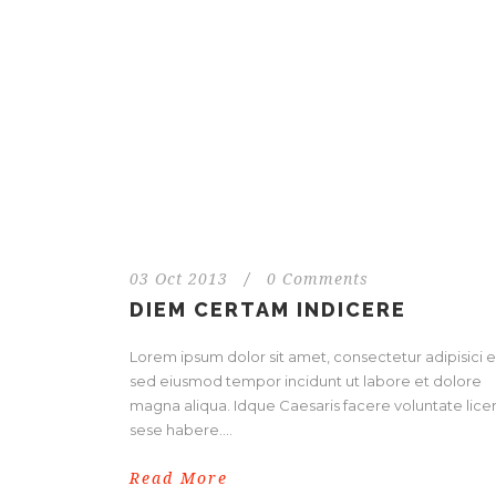
03 Oct 2013
/
0 Comments
DIEM CERTAM INDICERE
Lorem ipsum dolor sit amet, consectetur adipisici el
sed eiusmod tempor incidunt ut labore et dolore
magna aliqua. Idque Caesaris facere voluntate licer
sese habere....
Read More