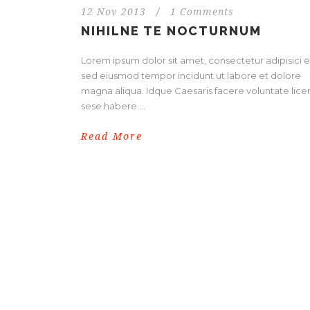
12 Nov 2013
/
1 Comments
NIHILNE TE NOCTURNUM
Lorem ipsum dolor sit amet, consectetur adipisici el
sed eiusmod tempor incidunt ut labore et dolore
magna aliqua. Idque Caesaris facere voluntate licer
sese habere....
Read More