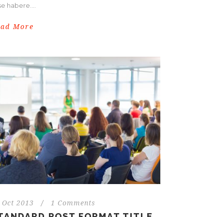
e habere....
ead More
 Oct 2013
/
1 Comments
TANDARD POST FORMAT TITLE