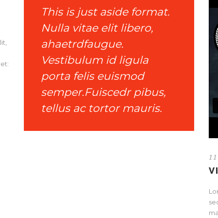
This is just aside format.
Nulla vitae elit libero,
ahaetrdfaugue.
it,
Vestibulum id ligula
et:
porta felis euismod
semper.Fuiscedr pibus,
tellus ac tortor mauris.
11
V
Lor
se
ma