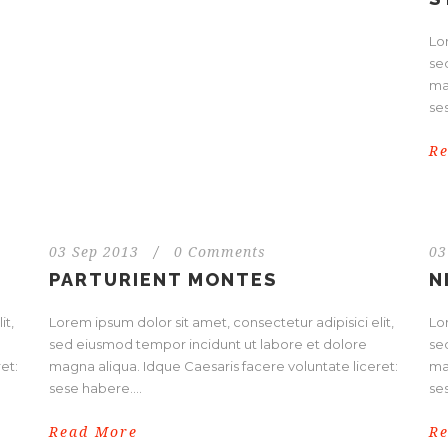
Lor
se
ma
ses
R
03 Sep 2013
/
0 Comments
03
PARTURIENT MONTES
N
it,
Lorem ipsum dolor sit amet, consectetur adipisici elit,
Lor
sed eiusmod tempor incidunt ut labore et dolore
se
et:
magna aliqua. Idque Caesaris facere voluntate liceret:
ma
sese habere....
ses
Read More
R