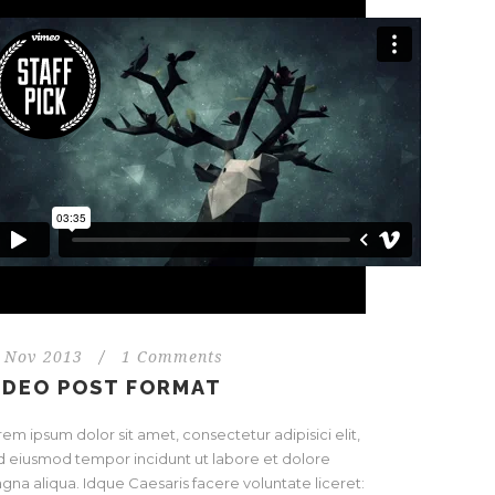
 Nov 2013
/
1 Comments
IDEO POST FORMAT
em ipsum dolor sit amet, consectetur adipisici elit,
d eiusmod tempor incidunt ut labore et dolore
gna aliqua. Idque Caesaris facere voluntate liceret: