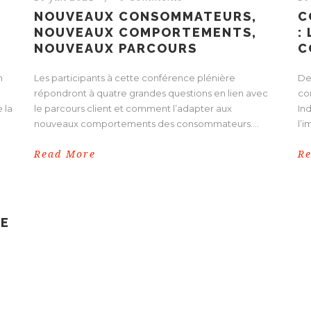
NOUVEAUX CONSOMMATEURS,
C
NOUVEAUX COMPORTEMENTS,
:
NOUVEAUX PARCOURS
C
n
Les participants à cette conférence plénière
Des
répondront à quatre grandes questions en lien avec
co
 la
le parcours client et comment l’adapter aux
Ind
nouveaux comportements des consommateurs....
l’i
Read More
R
DE