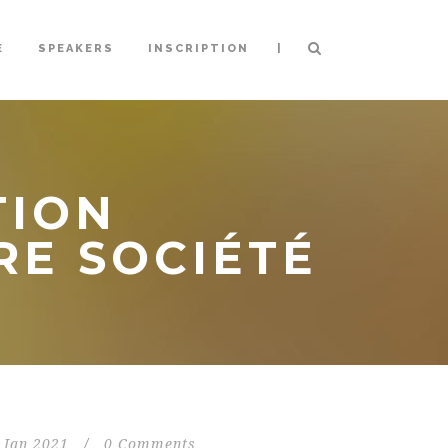
|
E
SPEAKERS
INSCRIPTION
TION
RE SOCIÉTÉ
 Jan 2021
/
0 Comments