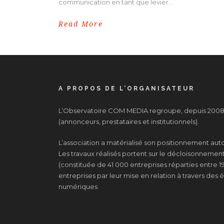
communication en tant que levier...
Read More
A PROPOS DE L’ORGANISATEUR
L’Observatoire COM MEDIA regroupe, depuis 2008, 
(annonceurs, prestataires et institutionnels).
L’association a matérialisé son positionnement au
Les travaux réalisés portent sur le décloisonnement d
(constituée de 41 000 entreprises réparties entre 19
entreprises par leur mise en relation à travers de
numériques.