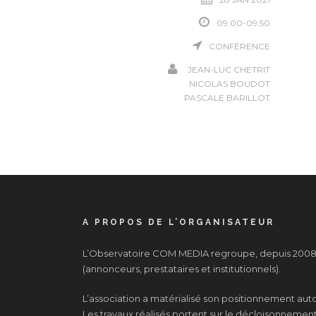
09:00-09:50
CONFÉRENCE
JEAN-LUC CHETRIT
NICOLAS BOUDOT
PASCALE BARILLOT
A PROPOS DE L’ORGANISATEUR
L’Observatoire COM MEDIA regroupe, depuis 2008, 
(annonceurs, prestataires et institutionnels).
L’association a matérialisé son positionnement au
Les travaux réalisés portent sur le décloisonnement d