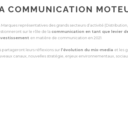
A COMMUNICATION MOTEU
 Marques représentatives des grands secteurs d’activité (Distribution, 
stionneront sur le rôle de la
communication en tant que levier d
nvestissement
en matière de communication en 2021.
es partageront leurs réflexions sur
l’évolution du mix-media
et les 
uveaux canaux, nouvelles stratégie, enjeux environnementaux, sociaux et