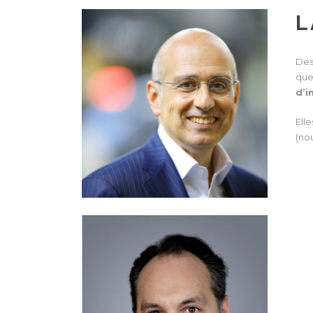
L
Des
que
d’i
Ell
(no