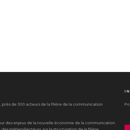
I
près de 300 acteurs de la filière de la communication
Pou
tour des enjeux de la nouvelle économie de la communication.
es métiers/secteurs, sur la structuration de la filière