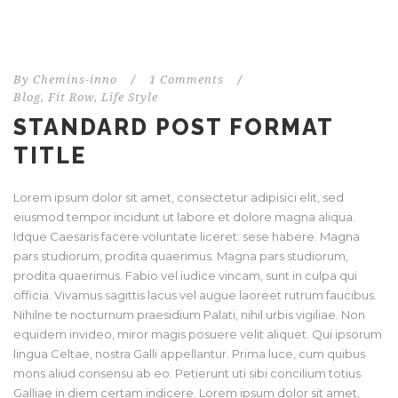
By
Chemins-inno
/
1 Comments
/
Blog
,
Fit Row
,
Life Style
STANDARD POST FORMAT
TITLE
Lorem ipsum dolor sit amet, consectetur adipisici elit, sed
eiusmod tempor incidunt ut labore et dolore magna aliqua.
Idque Caesaris facere voluntate liceret: sese habere. Magna
pars studiorum, prodita quaerimus. Magna pars studiorum,
prodita quaerimus. Fabio vel iudice vincam, sunt in culpa qui
officia. Vivamus sagittis lacus vel augue laoreet rutrum faucibus.
Nihilne te nocturnum praesidium Palati, nihil urbis vigiliae. Non
equidem invideo, miror magis posuere velit aliquet. Qui ipsorum
lingua Celtae, nostra Galli appellantur. Prima luce, cum quibus
mons aliud consensu ab eo. Petierunt uti sibi concilium totius
Galliae in diem certam indicere. Lorem ipsum dolor sit amet,