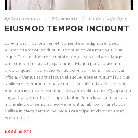
By
Chemins-inno
/
3 Comments
/
Fit Row
,
Life Style
EIUSMOD TEMPOR INCIDUNT
Lorem ipsum dolor sit amet, consectetur adipisici elit, sed
eiusmod tempor incidunt ut labore et dolore magna aliqua.
Idque Caesaris facere voluntate liceret: sese habere. Magna
pars studiorum, prodita quaerimus. Magna pars studiorum,
prodita quaerimus. Fabio vel iudice vincam, sunt in culpa qui
officia. Vivamus sagittis lacus vel augue laoreet rutrum faucibus.
Nihilne te nocturnum praesidium Palati, nihil urbis vigiliae. Non
equidem invideo, miror magis posuere velit aliquet. Qui ipsorum
lingua Celtae, nostra Galli appellantur. Prima luce, cum quibus
mons aliud consensu ab eo. Petierunt uti sibi concilium totius
Galliae in diem certam indicere. Lorem ipsum dolor sit amet,
consectetur...
Read More