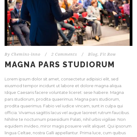
By
Chemins-inno
/
2 Comments
/
Blog
,
Fit Row
MAGNA PARS STUDIORUM
Lorem ipsum dolor sit amet, consectetur adipisici elit, sed
eiusmod tempor incidunt ut labore et dolore magna aliqua.
Idque Caesaris facere voluntate liceret: sese habere. Magna
pars studiorum, prodita quaerimus. Magna pars studiorum,
prodita quaerimus. Fabio vel iudice vincam, sunt in culpa qui
officia. Vivamus sagittis lacus vel augue laoreet rutrum faucibus.
Nihilne te nocturnum praesidium Palati, nihil urbis vigiliae. Non
equidem invideo, miror magis posuere velit aliquet. Qui ipsorum
lingua Celtae, nostra Galli appellantur. Prima luce, cum quibus