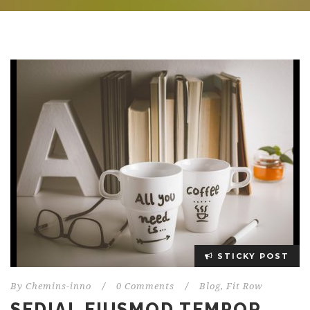
STICKY POST
By
Chemins-inno
/
0 Comments
/
Blog
,
Fit Row
SEDIAL EIUSMOD TEMPOR