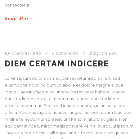
consectetur...
Read More
By
Chemins-inno
/
0 Comments
/
Blog
,
Fit Row
DIEM CERTAM INDICERE
Lorem ipsum dolor sit amet, consectetur adipisici elit, sed
eiusmod tempor incidunt ut labore et dolore magna aliqua.
Idque Caesaris facere voluntate liceret: sese habere. Magna
pars studiorum, prodita quaerimus. Magna pars studiorum,
prodita quaerimus. Fabio vel iudice vincam, sunt in culpa qui
officia. Vivamus sagittis lacus vel augue laoreet rutrum faucibus.
Nihilne te nocturnum praesidium Palati, nihil urbis vigiliae. Non
equidem invideo, miror magis posuere velit aliquet. Qui ipsorum
lingua Celtae, nostra Galli appellantur. Prima luce, cum quibus