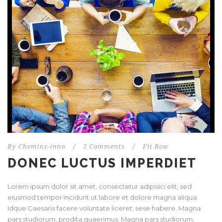
By
Chemins-inno
/
2 Comments
/
Fit Row
DONEC LUCTUS IMPERDIET
Lorem ipsum dolor sit amet, consectetur adipisici elit, sed
eiusmod tempor incidunt ut labore et dolore magna aliqua.
Idque Caesaris facere voluntate liceret: sese habere. Magna
pars studiorum, prodita quaerimus. Magna pars studiorum,