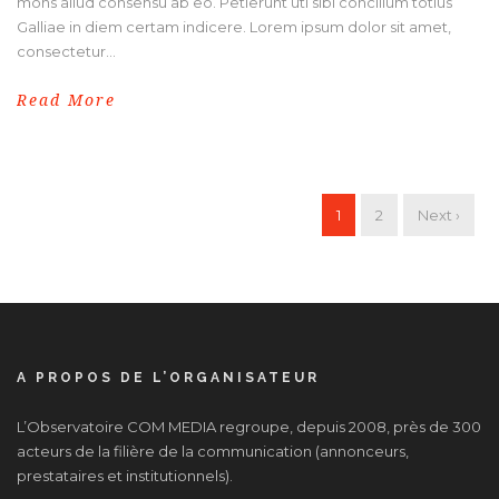
mons aliud consensu ab eo. Petierunt uti sibi concilium totius
Galliae in diem certam indicere. Lorem ipsum dolor sit amet,
consectetur...
Read More
1
2
Next ›
A PROPOS DE L’ORGANISATEUR
L’Observatoire COM MEDIA regroupe, depuis 2008, près de 300
acteurs de la filière de la communication (annonceurs,
prestataires et institutionnels).