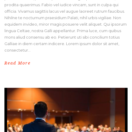
prodita quaerimus. Fabio vel iudice vincam, sunt in culpa qui
officia. Vivamus sagittis lacus vel augue laoreet rutrum faucibus.
Nihilne te nocturnum praesidium Palati, nihil urbis vigiliae. Non
equidem invideo, miror magis posuere velit aliquet. Qui ipsorum
lingua Celtae, nostra Galli appellantur. Prima luce, cum quibus
mons aliud consensu ab eo. Petierunt uti sibi concilium totius
Galliae in diem certam indicere. Lorem ipsum dolor sit amet,
consectetur...
Read More