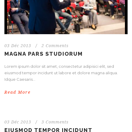
03 Déc 2013
/
2 Comments
MAGNA PARS STUDIORUM
Lorem ipsum dolor sit amet, consectetur adipisici elit, sed
eiusmod tempor incidunt ut labore et dolore magna aliqua.
Idque Caesaris...
Read More
03 Déc 2013
/
3 Comments
EIUSMOD TEMPOR INCIDUNT