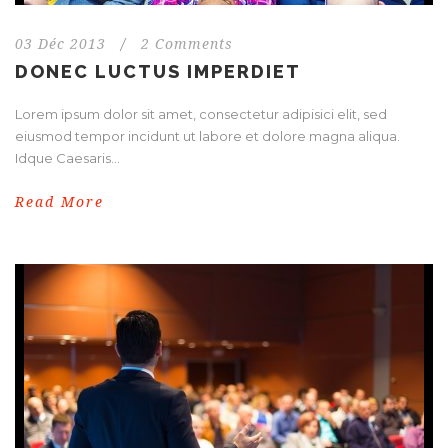
03 Déc 2013
/
2 Comments
DONEC LUCTUS IMPERDIET
Lorem ipsum dolor sit amet, consectetur adipisici elit, sed
eiusmod tempor incidunt ut labore et dolore magna aliqua.
Idque Caesaris...
Read More