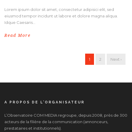
Lorem ipsum dolor sit amet, consectetur adipisici elit, sed
eiusmod tempor incidunt ut labore et dolore magna aliqua.
Idque Caesaris...
Read More
1
2
Next ›
A PROPOS DE L’ORGANISATEUR
L’Observatoire COM MEDIA regroupe, depuis 2008, près de 300
acteurs de la filière de la communication (annonceurs,
prestataires et institutionnels).