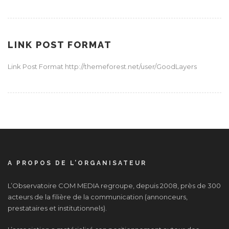
LINK POST FORMAT
Link Post Format http://themeforest.net/user/GoodLayers
A PROPOS DE L’ORGANISATEUR
L’Observatoire COM MEDIA regroupe, depuis 2008, près de 300
acteurs de la filière de la communication (annonceurs,
prestataires et institutionnels).