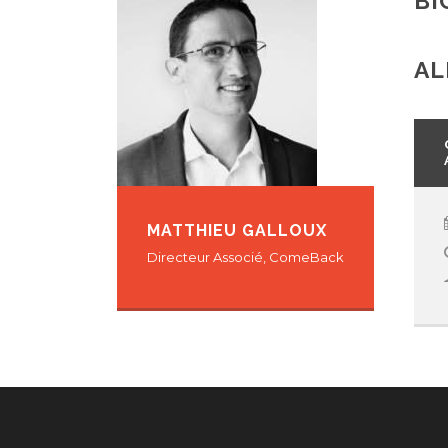
BI
AL
MATTHIEU GALLOUX
Directeur Associé, ComeBack