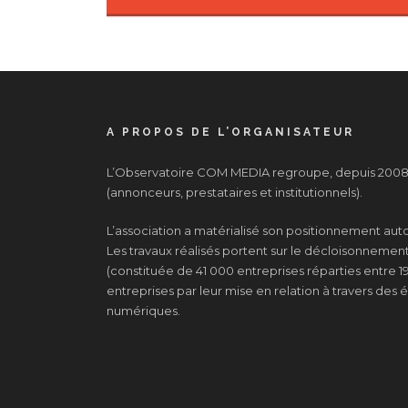
A PROPOS DE L’ORGANISATEUR
L’Observatoire COM MEDIA regroupe, depuis 2008, 
(annonceurs, prestataires et institutionnels).
L’association a matérialisé son positionnement au
Les travaux réalisés portent sur le décloisonnement d
(constituée de 41 000 entreprises réparties entre 19
entreprises par leur mise en relation à travers de
numériques.