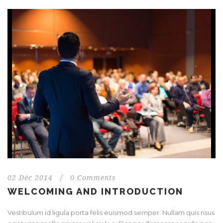
02 Déc 2014
/
0 Comments
WELCOMING AND INTRODUCTION
Vestibulum id ligula porta felis euismod semper. Nullam quis risus