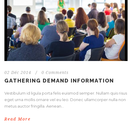
02 Déc 2014
/
0 Comments
GATHERING DEMAND INFORMATION
Vestibulum id ligula porta felis euismod semper. Nullam quis risus
eget urna mollis ornare vel eu leo. Donec ullamcorper nulla non
metus auctor fringilla. Aenean...
Read More