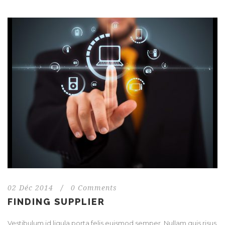
02 Déc 2014
/
0 Comments
FINDING SUPPLIER
Vestibulum id ligula porta felis euismod semper. Nullam quis risus