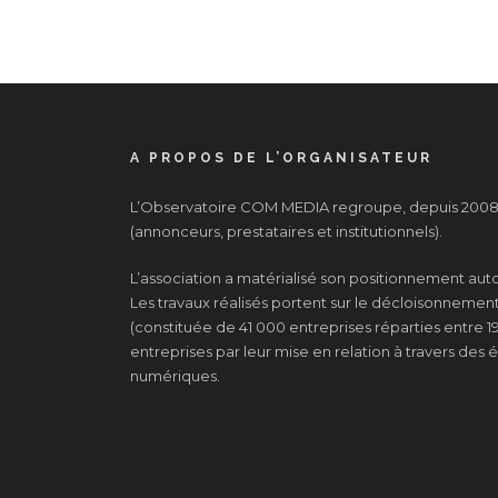
A PROPOS DE L’ORGANISATEUR
L’Observatoire COM MEDIA regroupe, depuis 2008, 
(annonceurs, prestataires et institutionnels).
L’association a matérialisé son positionnement au
Les travaux réalisés portent sur le décloisonnement d
(constituée de 41 000 entreprises réparties entre 19
entreprises par leur mise en relation à travers de
numériques.