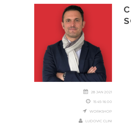
C
S
28 JAN 2021
15:45-16:00
WORKSHOP
LUDOVIC CLINI