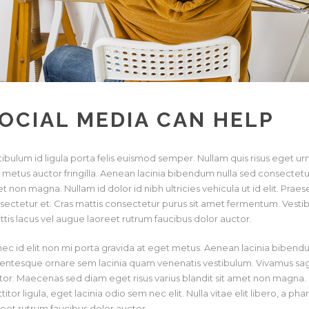
OCIAL MEDIA CAN HELP
tibulum id ligula porta felis euismod semper. Nullam quis risus eget ur
 metus auctor fringilla. Aenean lacinia bibendum nulla sed consectetur
t non magna. Nullam id dolor id nibh ultricies vehicula ut id elit. Pr
sectetur et. Cras mattis consectetur purus sit amet fermentum. Vestib
ittis lacus vel augue laoreet rutrum faucibus dolor auctor.
ec id elit non mi porta gravida at eget metus. Aenean lacinia biben
lentesque ornare sem lacinia quam venenatis vestibulum. Vivamus sagit
tor. Maecenas sed diam eget risus varius blandit sit amet non magna. D
titor ligula, eget lacinia odio sem nec elit. Nulla vitae elit libero, a p
reet rutrum faucibus dolor auctor.