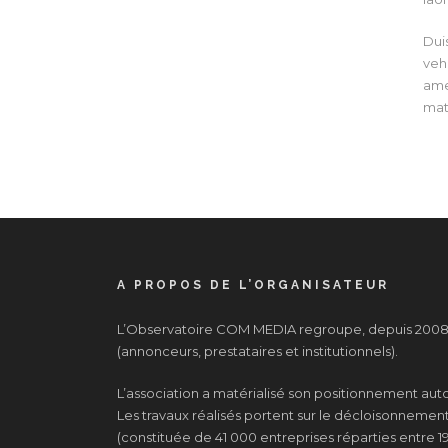
Duis
vehi
ame
mat
A PROPOS DE L’ORGANISATEUR
L’Observatoire COM MEDIA regroupe, depuis 2008, 
(annonceurs, prestataires et institutionnels).
L’association a matérialisé son positionnement au
Les travaux réalisés portent sur le décloisonnement d
(constituée de 41 000 entreprises réparties entre 19