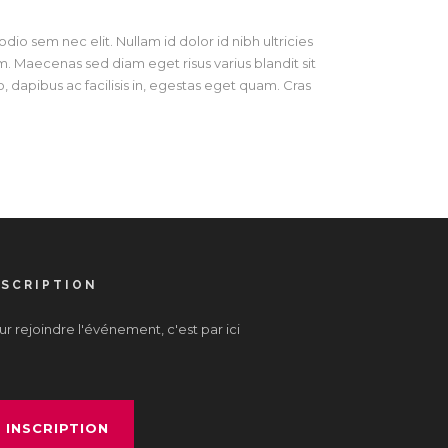
odio sem nec elit. Nullam id dolor id nibh ultricies
uam. Maecenas sed diam eget risus varius blandit sit
 dapibus ac facilisis in, egestas eget quam. Cras
NSCRIPTION
r rejoindre l'événement, c'est par ici
INSCRIPTION