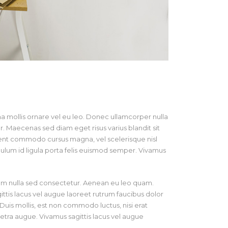
na mollis ornare vel eu leo. Donec ullamcorper nulla
. Maecenas sed diam eget risus varius blandit sit
aesent commodo cursus magna, vel scelerisque nisl
ulum id ligula porta felis euismod semper. Vivamus
dum nulla sed consectetur. Aenean eu leo quam.
tis lacus vel augue laoreet rutrum faucibus dolor
uis mollis, est non commodo luctus, nisi erat
haretra augue. Vivamus sagittis lacus vel augue