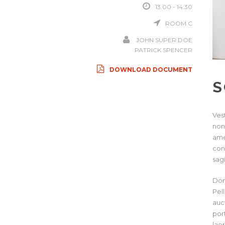
13:00 - 14:30
ROOM C
JOHN SUPER DOE
PATRICK SPENCER
DOWNLOAD DOCUMENT
S
Ves
non
ame
con
sag
Don
Pel
auc
port
lao