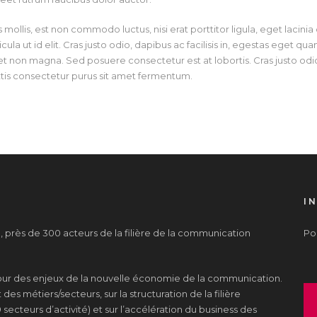
 mollis, est non commodo luctus, nisi erat porttitor ligula, eget lacinia 
cula ut id elit. Cras justo odio, dapibus ac facilisis in, egestas eget q
t non magna. Sed posuere consectetur est at lobortis. Cras justo odio,
tis consectetur purus sit amet fermentum.
I
près de 300 acteurs de la filière de la communication
Pou
tour des enjeux de la nouvelle économie de la communication.
es métiers/secteurs, sur la structuration de la filière
 secteurs d’activité) et sur l’accélération du business des