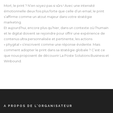
Mort, le print ? N’en soyez pas si sûrs ! Avec une intensité
émotionnelle deux fois plus forte que celle d’un email, le print
s’affirme comme un atout majeur dans votre stratégie
marketing.
Et aujourd’hui, encore plus qu’hier, dans un contexte où l’humain
et le digital doivent se rejoindre pour offrir une expérience de
contenus ultra personnalisée et pertinente, les actions
« phygital » s’inscrivent comme une réponse évidente. Mais
comment adopter le print dans sa stratégie globale ? C’est ce
que nous proposent de découvrir La Poste Solutions Business et
Winbound.
A PROPOS DE L’ORGANISATEUR