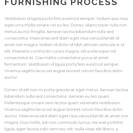
FURNISHING PROCESS
Vestibulum id ligula porta felis euismod semper. Nullam quis risus
eget urna mollis ornare vel eu leo. Donec ullamcorper nulla non
metus auctor fringilla. Aenean lacinia bibendum nulla sed
consectetur. Maecenas sed diam eget risus varius blandit sit
amet non magna. Nullam id dolor id nibh ultricies vehicula ut id
elit. Praesent commodo cursus magna, vel scelerisque nisl
consectetur et. Cras mattis consectetur purus sit amet
fermentum. Vestibulum id ligula porta felis euismod semper.
Vivamus sagittis lacus vel augue laoreet rutrum faucibus dolor
auctor.
Donec id elit non mi porta gravida at eget metus. Aenean lacinia
bibendum nulla sed consectetur. Aenean eu leo quam.
Pellentesque ornare sem lacinia quam venenatis vestibulum.
Vivamus sagittis lacus vel augue laoreet rutrum faucibus dolor
auctor. Maecenas sed diam eget risus varius blandit sit amet non
magna. Duis mollis, est non commodo luctus, nisi erat porttitor
ligula, eget lacinia odio sem nec elit. Nulla vitae elit libero, a