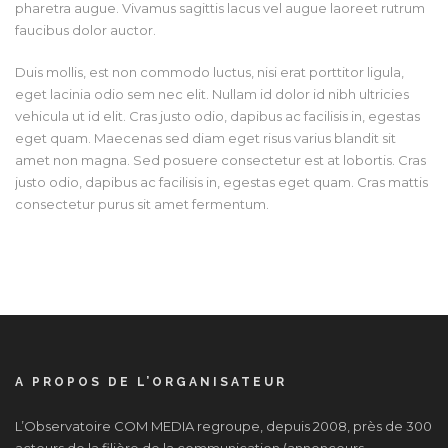
pharetra augue. Vivamus sagittis lacus vel augue laoreet rutrum
faucibus dolor auctor.
Duis mollis, est non commodo luctus, nisi erat porttitor ligula,
eget lacinia odio sem nec elit. Nullam id dolor id nibh ultricies
vehicula ut id elit. Cras justo odio, dapibus ac facilisis in, egestas
eget quam. Maecenas sed diam eget risus varius blandit sit
amet non magna. Sed posuere consectetur est at lobortis. Cras
justo odio, dapibus ac facilisis in, egestas eget quam. Cras mattis
consectetur purus sit amet fermentum.
A PROPOS DE L’ORGANISATEUR
L’Observatoire COM MEDIA regroupe, depuis 2008, près de 300