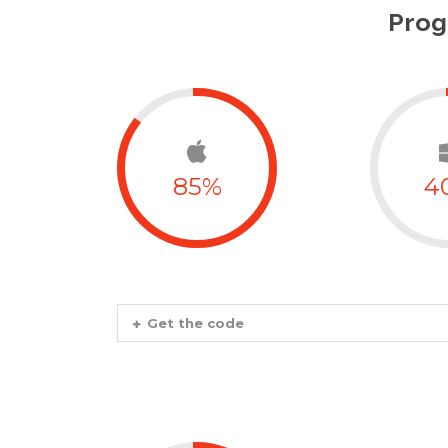
Prog
85%
4
Get the code