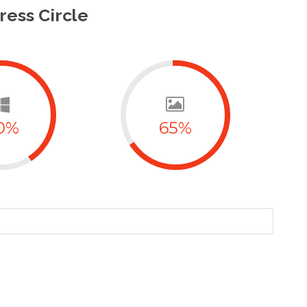
ress Circle
0%
65%