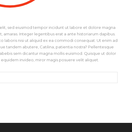
 elit, sed eiusmod tempor incidunt ut labore et dolore magna
amaras. Integer legentibus erat a ante historiarum dapibus.
mco laboris nisi ut aliquid ex ea commodi consequat. Ut enim ad
ue tandem abutere, Catilina, patientia nostra? Pellentesque
 habebis sem dicantur magna mollis euismod. Quisque ut dolor
n equidem invideo, miror magis posuere velit aliquet.