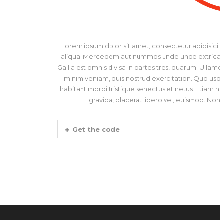
Lorem ipsum dolor sit amet, consectetur adipisici
aliqua. Mercedem aut nummos unde unde extricat, 
Gallia est omnis divisa in partes tres, quarum. Ulla
minim veniam, quis nostrud exercitation. Quo usq
habitant morbi tristique senectus et netus. Etiam
gravida, placerat libero vel, euismod. No
Get the code