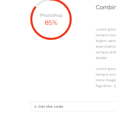
Combin
Photoshop
85%
Lorem ipsum 
tempor inci
legem sanci
exercitation
tempus ardu
eludet
Lorem ipsum 
tempor inci
miror magis 
fagi dolor. 
Get the code