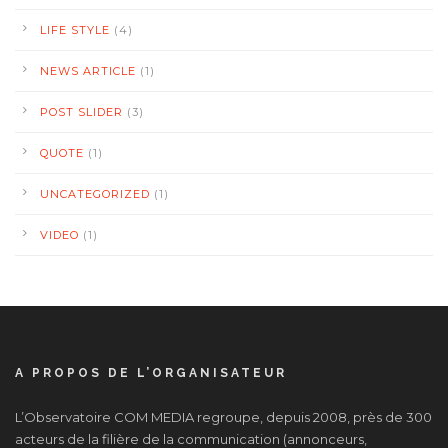
LIFE STYLE
(4)
NEWS ARTICLE
(1)
POST SLIDER
(3)
QUOTE
(1)
UNCATEGORIZED
(1)
VIDEO
(1)
A PROPOS DE L’ORGANISATEUR
L’Observatoire COM MEDIA regroupe, depuis 2008, près de 300
acteurs de la filière de la communication (annonceurs,