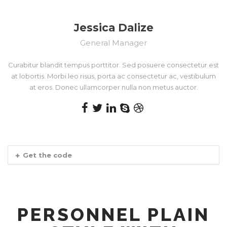
Jessica Dalize
General Manager
Curabitur blandit tempus porttitor. Sed posuere consectetur est
at lobortis. Morbi leo risus, porta ac consectetur ac, vestibulum
at eros. Donec ullamcorper nulla non metus auctor.
Get the code
PERSONNEL PLAIN