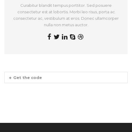
Curabitur blandit tempus porttitor. Sed posuere
consectetur est at lobortis. Morbi leo risus, porta ac
consectetur ac, vestibulum at eros. Donec ullamcorper
nulla non metus auctor.
Get the code