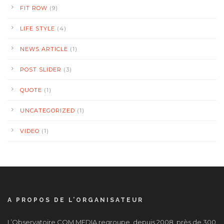
FIT ROW
(9)
LIFE STYLE
(4)
NEWS ARTICLE
(1)
POST SLIDER
(3)
QUOTE
(1)
UNCATEGORIZED
(1)
VIDEO
(1)
A PROPOS DE L’ORGANISATEUR
L’Observatoire COM MEDIA regroupe, depuis 2008, près de 300