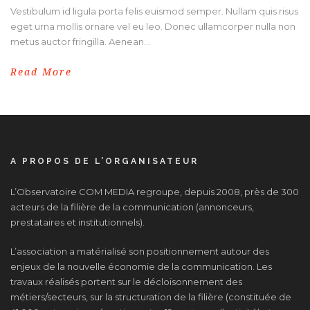
Vestibulum id ligula porta felis euismod semper. Nullam quis risus
eget urna mollis ornare vel eu leo. Donec ullamcorper nulla non
metus auctor fringilla. Aenean...
Read More
A PROPOS DE L’ORGANISATEUR
L’Observatoire COM MEDIA regroupe, depuis 2008, près de 300
acteurs de la filière de la communication (annonceurs,
prestataires et institutionnels).
L’association a matérialisé son positionnement autour des
enjeux de la nouvelle économie de la communication. Les
travaux réalisés portent sur le décloisonnement des
métiers/secteurs, sur la structuration de la filière (constituée de