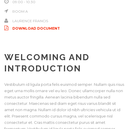
09:00 - 10:30
ROOM A
LAURENCE FRANCIS
DOWNLOAD DOCUMENT
WELCOMING AND
INTRODUCTION
Vestibulum id ligula porta felis euismod semper. Nullam quis risus
eget urna mollis ornare vel eu leo. Donec ullamcorper nulla non
metus auctor fringilla. Aenean lacinia bibendum nulla sed
consectetur. Maecenas sed diam eget risus varius blandit sit
amet non magna. Nullam id dolor id nibh ultricies vehicula ut id
elit. Praesent commodo cursus magna, vel scelerisque nisl
consectetur et. Cras mattis consectetur purus sit amet
fermentum. Vestibulum id ligula porta felis euismod semper.