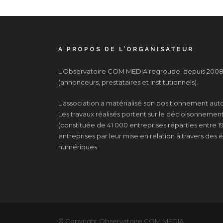
A PROPOS DE L’ORGANISATEUR
L’Observatoire COM MEDIA regroupe, depuis 2008, 
(annonceurs, prestataires et institutionnels).
L’association a matérialisé son positionnement au
Les travaux réalisés portent sur le décloisonnement d
(constituée de 41 000 entreprises réparties entre 19
entreprises par leur mise en relation à travers de
numériques.
© Copyright Observatoire COM MEDIA