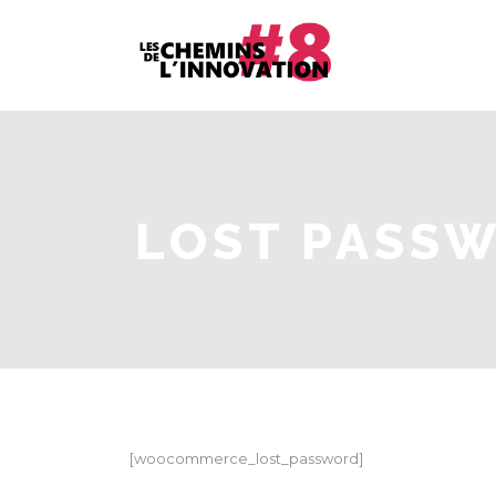
LOST PASS
[woocommerce_lost_password]