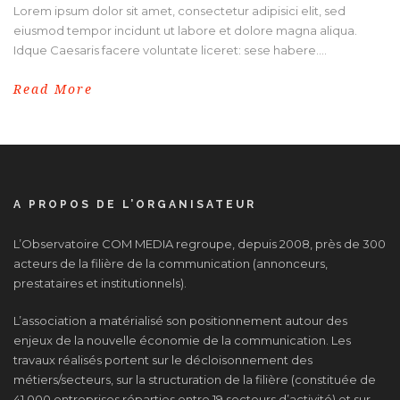
Lorem ipsum dolor sit amet, consectetur adipisici elit, sed
eiusmod tempor incidunt ut labore et dolore magna aliqua.
Idque Caesaris facere voluntate liceret: sese habere....
Read More
A PROPOS DE L’ORGANISATEUR
L’Observatoire COM MEDIA regroupe, depuis 2008, près de 300
acteurs de la filière de la communication (annonceurs,
prestataires et institutionnels).
L’association a matérialisé son positionnement autour des
enjeux de la nouvelle économie de la communication. Les
travaux réalisés portent sur le décloisonnement des
métiers/secteurs, sur la structuration de la filière (constituée de
41 000 entreprises réparties entre 19 secteurs d’activité) et sur